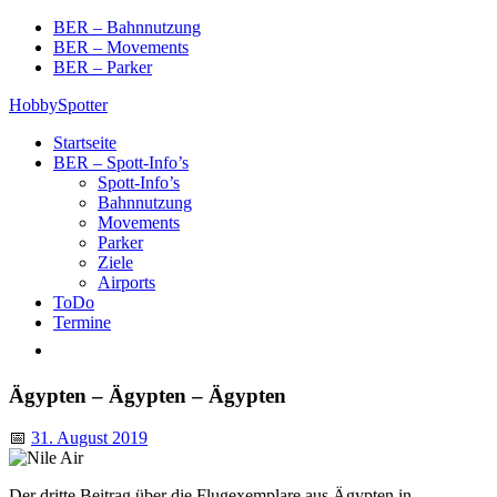
Skip
BER – Bahnnutzung
to
BER – Movements
content
BER – Parker
HobbySpotter
Startseite
BER – Spott-Info’s
Spott-Info’s
Bahnnutzung
Movements
Parker
Ziele
Airports
ToDo
Termine
Ägypten – Ägypten – Ägypten
📅
31. August 2019
Der dritte Beitrag über die Flugexemplare aus Ägypten in