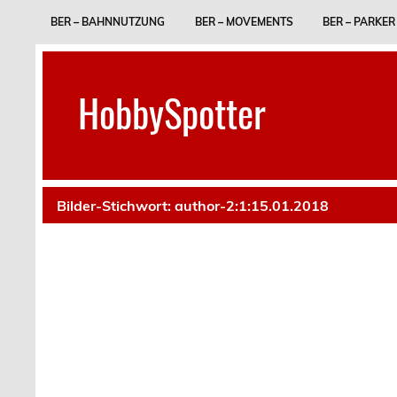
Skip
to
BER – BAHNNUTZUNG
BER – MOVEMENTS
BER – PARKER
content
HobbySpotter
Bilder-Stichwort:
author-2:1:15.01.2018