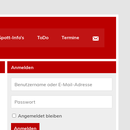
pott-Info’s
ToDo
Termine
Anmelden
Angemeldet bleiben
Anmelden