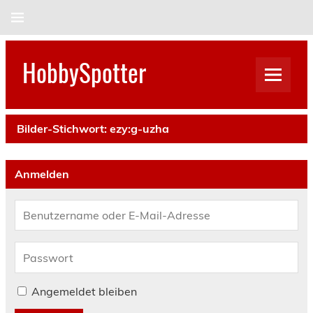
Skip
to
content
HobbySpotter
Bilder-Stichwort:
ezy:g-uzha
Anmelden
Angemeldet bleiben