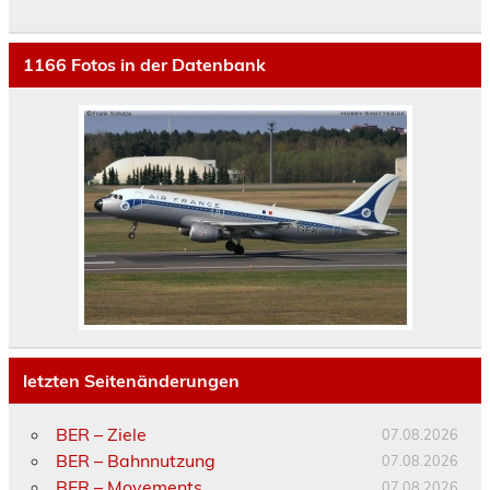
1166
Fotos in der Datenbank
letzten Seitenänderungen
BER – Ziele
07.08.2026
BER – Bahnnutzung
07.08.2026
BER – Movements
07.08.2026