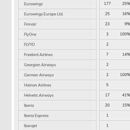
177
25
Eurowings
25
16
Eurowings Europe Ltd.
23
9
Finnair
3
100
FlyOne
2
FLYYO
7
14
Freebird Airlines
2
Georgian Airways
2
100
German Airways
5
Hainan Airlines
17
41
Helvetic Airways
20
15
Iberia
1
Iberia Express
1
Iberojet