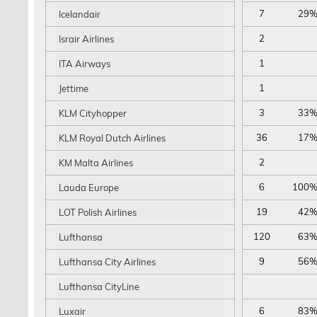
7
29
Icelandair
2
Israir Airlines
1
ITA Airways
1
Jettime
3
33
KLM Cityhopper
36
17
KLM Royal Dutch Airlines
2
KM Malta Airlines
6
100
Lauda Europe
19
42
LOT Polish Airlines
120
63
Lufthansa
9
56
Lufthansa City Airlines
Lufthansa CityLine
6
83
Luxair