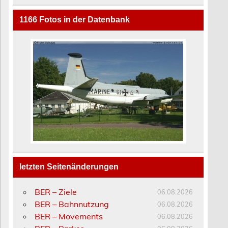
1166
Fotos in der Datenbank
letzten Seitenänderungen
BER – Ziele
06.08.2026
BER – Bahnnutzung
06.08.2026
BER – Movements
06.08.2026