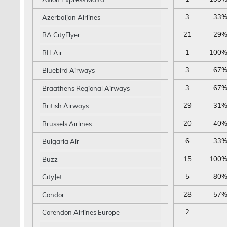
3
33
Azerbaijan Airlines
21
29
BA CityFlyer
1
100
BH Air
3
67
Bluebird Airways
3
67
Braathens Regional Airways
29
31
British Airways
20
40
Brussels Airlines
6
33
Bulgaria Air
15
100
Buzz
5
80
CityJet
28
57
Condor
2
Corendon Airlines Europe