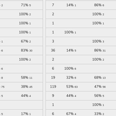
%
71%
7
14%
86%
2
5
1
6
100%
2
100%
2
2
100%
1
100%
1
1
100%
1
100%
1
1
%
67%
3
100%
1
2
3
%
83%
36
14%
86%
6
30
5
31
100%
2
100%
2
2
%
6
100%
6
6
%
58%
19
32%
68%
8
11
6
13
%
38%
119
53%
47%
75
45
63
56
%
44%
9
44%
56%
5
4
4
5
1
100%
1
%
17%
6
67%
33%
5
1
4
2