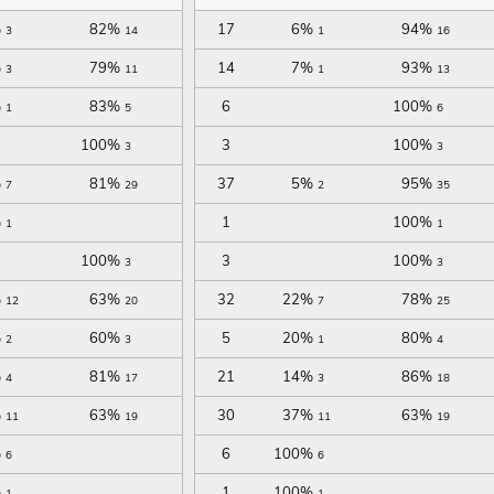
%
82%
17
6%
94%
3
14
1
16
%
79%
14
7%
93%
3
11
1
13
%
83%
6
100%
1
5
6
100%
3
100%
3
3
%
81%
37
5%
95%
7
29
2
35
%
1
100%
1
1
100%
3
100%
3
3
%
63%
32
22%
78%
12
20
7
25
%
60%
5
20%
80%
2
3
1
4
%
81%
21
14%
86%
4
17
3
18
%
63%
30
37%
63%
11
19
11
19
%
6
100%
6
6
%
1
100%
1
1