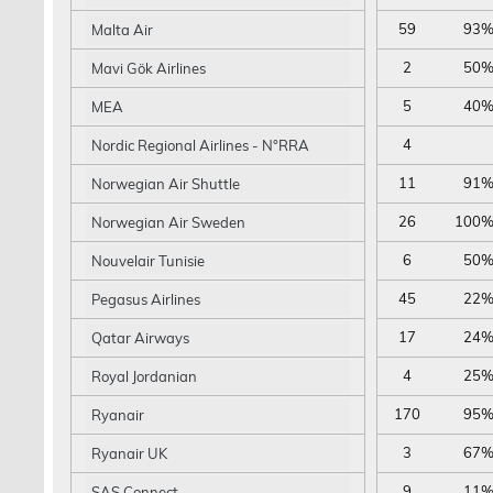
59
93
Malta Air
2
50
Mavi Gök Airlines
5
40
MEA
4
Nordic Regional Airlines - N°RRA
11
91
Norwegian Air Shuttle
26
100
Norwegian Air Sweden
6
50
Nouvelair Tunisie
45
22
Pegasus Airlines
17
24
Qatar Airways
4
25
Royal Jordanian
170
95
Ryanair
3
67
Ryanair UK
9
11
SAS Connect