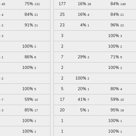
%
75%
177
16%
84%
45
132
28
149
%
84%
25
16%
84%
4
21
4
21
%
91%
23
4%
96%
2
21
1
22
%
3
100%
3
3
100%
2
100%
2
2
%
86%
7
29%
71%
1
6
2
5
100%
2
100%
2
2
%
2
100%
2
2
100%
5
20%
80%
5
1
4
%
59%
17
41%
59%
7
10
7
10
%
85%
20
5%
95%
3
17
1
19
100%
1
100%
1
1
100%
1
100%
1
1