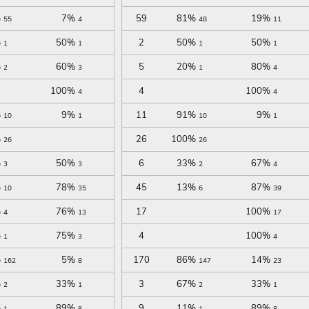
%
7%
59
81%
19%
55
4
48
11
%
50%
2
50%
50%
1
1
1
1
%
60%
5
20%
80%
2
3
1
4
100%
4
100%
4
4
%
9%
11
91%
9%
10
1
10
1
%
26
100%
26
26
%
50%
6
33%
67%
3
3
2
4
%
78%
45
13%
87%
10
35
6
39
%
76%
17
100%
4
13
17
%
75%
4
100%
1
3
4
%
5%
170
86%
14%
162
8
147
23
%
33%
3
67%
33%
2
1
2
1
%
89%
9
11%
89%
1
8
1
8