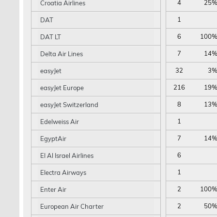
4
25
Croatia Airlines
1
DAT
6
100
DAT LT
7
14
Delta Air Lines
32
3
easyJet
216
19
easyJet Europe
8
13
easyJet Switzerland
1
Edelweiss Air
7
14
EgyptAir
6
El Al Israel Airlines
1
Electra Airways
2
100
Enter Air
2
50
European Air Charter