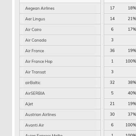
17
18
Aegean Airlines
14
21
Aer Lingus
6
17
Air Cairo
3
Air Canada
36
19
Air France
1
100
Air France Hop
3
Air Transat
32
38
airBaltic
5
40
AirSERBIA
21
19
AJet
30
37
Austrian Airlines
6
100
Avanti Air
1
100
Avion Express Malta