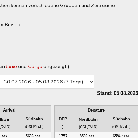
unktion können verschiedene Gruppen und Zeiträume
um Beispiel:
ien
Linie
und
Cargo
angezeigt.)
Stand: 05.08.202
Arrival
Depature
Südbahn
DEP
Südbahn
dbahn
Nordbahn
(06R/24L)
∑
(06R/24L)
/24R)
(06L/24R)
%
56%
1757
35%
65%
769
986
623
1134