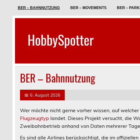
Skip
to
BER – BAHNNUTZUNG
BER – MOVEMENTS
BER – PAR
content
HobbySpotter
BER – Bahnnutzung
📅
6. August 2026
Wer möchte nicht gerne vorher wissen, auf welche
Flugzeugtyp
landet. Dieses Projekt versucht, die W
Zweibahnbetrieb anhand von Daten mehrerer Tage 
Es sind alle Airlines berücksichtigt, die im offiziell