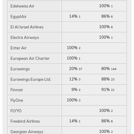
100%
Edelweiss Air
1
14%
86%
EgyptAir
1
6
100%
El Al Israel Airlines
6
100%
Electra Airways
1
100%
Enter Air
2
100%
European Air Charter
1
20%
80%
Eurowings
37
144
12%
88%
Eurowings Europe Ltd.
3
23
9%
91%
Finnair
2
21
100%
FlyOne
3
100%
FLYYO
2
14%
86%
Freebird Airlines
1
6
100%
Georgian Airways
2