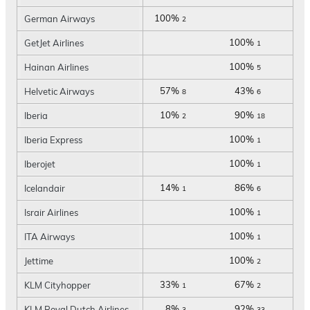
100%
German Airways
2
100%
GetJet Airlines
1
100%
Hainan Airlines
5
57%
43%
Helvetic Airways
8
6
10%
90%
Iberia
2
18
100%
Iberia Express
1
100%
Iberojet
1
14%
86%
Icelandair
1
6
100%
Israir Airlines
1
100%
ITA Airways
1
100%
Jettime
2
33%
67%
KLM Cityhopper
1
2
8%
92%
KLM Royal Dutch Airlines
3
33