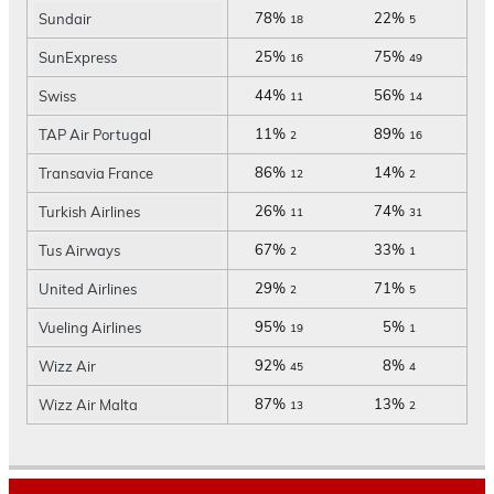
78%
22%
Sundair
18
5
25%
75%
SunExpress
16
49
44%
56%
Swiss
11
14
11%
89%
TAP Air Portugal
2
16
86%
14%
Transavia France
12
2
26%
74%
Turkish Airlines
11
31
67%
33%
Tus Airways
2
1
29%
71%
United Airlines
2
5
95%
5%
Vueling Airlines
19
1
92%
8%
Wizz Air
45
4
87%
13%
Wizz Air Malta
13
2