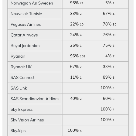
95%
5%
Norwegian Air Sweden
21
1
33%
67%
Nouvelair Tunisie
2
4
22%
78%
Pegasus Airlines
10
35
24%
76%
Qatar Airways
4
13
25%
75%
Royal Jordanian
1
3
96%
4%
Ryanair
159
7
67%
33%
Ryanair UK
2
1
11%
89%
SAS Connect
1
8
100%
SAS Link
4
40%
60%
SAS Scandinavian Airlines
2
3
100%
Sky Express
4
100%
Sky Vision Airlines
1
100%
SkyAlps
4