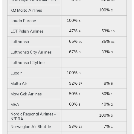
100%
KM Malta Airlines
2
100%
Lauda Europe
6
47%
53%
LOT Polish Airlines
9
10
65%
35%
Lufthansa
79
43
67%
33%
Lufthansa City Airlines
6
3
Lufthansa CityLine
100%
Luxair
6
92%
8%
Malta Air
57
5
50%
50%
Mavi Gök Airlines
1
1
60%
40%
MEA
3
2
Nordic Regional Airlines -
100%
3
N°RRA
93%
7%
Norwegian Air Shuttle
14
1