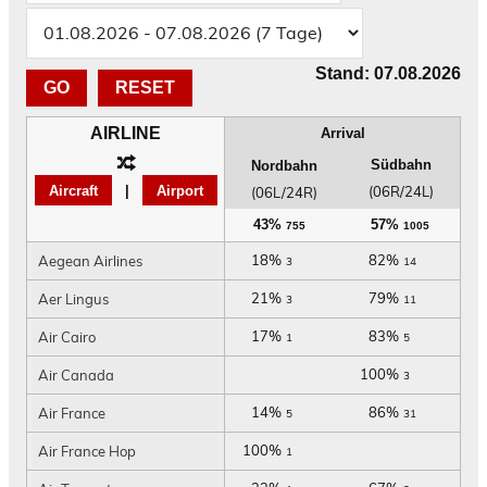
Stand: 07.08.2026
RESET
AIRLINE
Arrival
Südbahn
Nordbahn
Aircraft
|
Airport
(06R/24L)
(06L/24R)
43%
57%
755
1005
18%
82%
Aegean Airlines
3
14
21%
79%
Aer Lingus
3
11
17%
83%
Air Cairo
1
5
100%
Air Canada
3
14%
86%
Air France
5
31
100%
Air France Hop
1