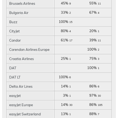
45%
55%
Brussels Airlines
9
11
33%
67%
Bulgaria Air
2
4
100%
Buzz
15
80%
20%
CityJet
4
1
61%
39%
Condor
17
11
100%
Corendon Airlines Europe
2
25%
75%
Croatia Airlines
1
3
100%
DAT
1
100%
DAT LT
6
14%
86%
Delta Air Lines
1
6
3%
97%
easyJet
1
30
14%
86%
easyJet Europe
30
185
13%
88%
easyJet Switzerland
1
7