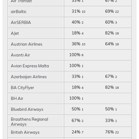
33%
67%
Air Transat
1
2
31%
69%
airBaltic
10
22
40%
60%
AirSERBIA
2
3
18%
82%
AJet
4
18
36%
64%
Austrian Airlines
10
18
100%
Avanti Air
6
100%
Avion Express Malta
1
33%
67%
Azerbaijan Airlines
1
2
18%
82%
BA CityFlyer
4
18
100%
BH Air
1
50%
50%
Bluebird Airways
1
1
Braathens Regional
67%
33%
2
1
Airways
24%
76%
British Airways
7
22