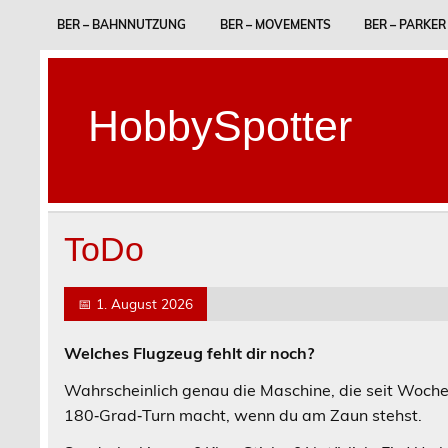
Skip
to
BER – BAHNNUTZUNG
BER – MOVEMENTS
BER – PARKER
content
HobbySpotter
ToDo
📅
1. August 2026
Welches Flugzeug fehlt dir noch?
Wahrscheinlich genau die Maschine, die seit Woche
180‑Grad‑Turn macht, wenn du am Zaun stehst.