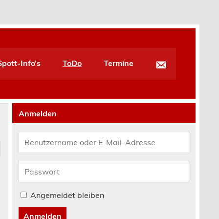
pott-Info’s
ToDo
Termine
Anmelden
Angemeldet bleiben
Anmelden