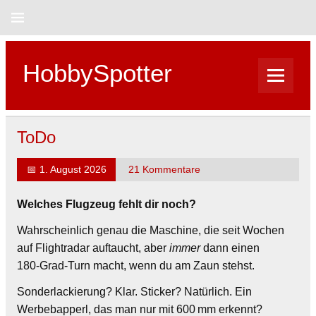
Skip
to
content
HobbySpotter
ToDo
📅
1. August 2026
21 Kommentare
Welches Flugzeug fehlt dir noch?
Wahrscheinlich genau die Maschine, die seit Wochen
auf Flightradar auftaucht, aber
immer
dann einen
180‑Grad‑Turn macht, wenn du am Zaun stehst.
Sonderlackierung? Klar. Sticker? Natürlich. Ein
Werbebapperl, das man nur mit 600 mm erkennt?