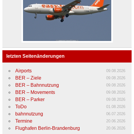
letzten Seitenänderungen
Airports
09.08.2026
BER – Ziele
09.08.2026
BER – Bahnnutzung
09.08.2026
BER – Movements
09.08.2026
BER – Parker
09.08.2026
ToDo
01.08.2026
bahnnutzung
06.07.2026
Termine
20.06.2026
Flughafen Berlin-Brandenburg
20.06.2026