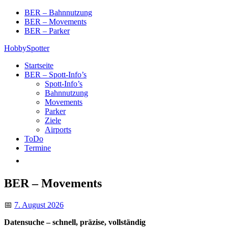
Skip
BER – Bahnnutzung
to
BER – Movements
content
BER – Parker
HobbySpotter
Startseite
BER – Spott-Info’s
Spott-Info’s
Bahnnutzung
Movements
Parker
Ziele
Airports
ToDo
Termine
BER – Movements
📅
7. August 2026
Datensuche – schnell, präzise, vollständig