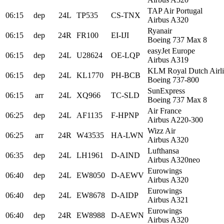
TAP Air Portugal
06:15
dep
24L
TP535
CS-TNX
Airbus A320
Ryanair
06:15
dep
24R
FR100
EI-IJI
Boeing 737 Max 8
easyJet Europe
06:15
dep
24L
U28624
OE-LQP
Airbus A319
KLM Royal Dutch Airli
06:15
dep
24L
KL1770
PH-BCB
Boeing 737-800
SunExpress
06:15
arr
24L
XQ966
TC-SLD
Boeing 737 Max 8
Air France
06:25
dep
24L
AF1135
F-HPNP
Airbus A220-300
Wizz Air
06:25
arr
24R
W43535
HA-LWN
Airbus A320
Lufthansa
06:35
dep
24L
LH1961
D-AIND
Airbus A320neo
Eurowings
06:40
dep
24L
EW8050
D-AEWV
Airbus A320
Eurowings
06:40
dep
24L
EW8678
D-AIDP
Airbus A321
Eurowings
06:40
dep
24R
EW8988
D-AEWN
Airbus A320