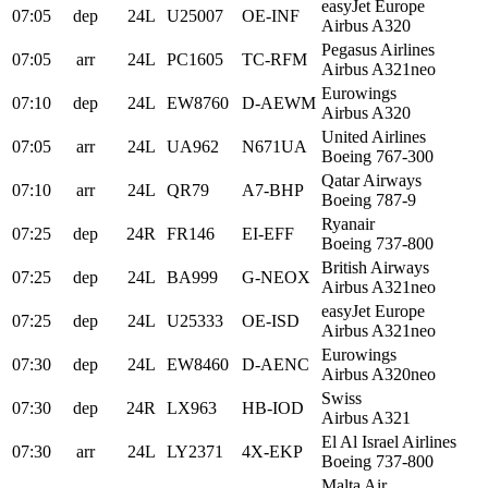
easyJet Europe
07:05
dep
24L
U25007
OE-INF
Airbus A320
Pegasus Airlines
07:05
arr
24L
PC1605
TC-RFM
Airbus A321neo
Eurowings
07:10
dep
24L
EW8760
D-AEWM
Airbus A320
United Airlines
07:05
arr
24L
UA962
N671UA
Boeing 767-300
Qatar Airways
07:10
arr
24L
QR79
A7-BHP
Boeing 787-9
Ryanair
07:25
dep
24R
FR146
EI-EFF
Boeing 737-800
British Airways
07:25
dep
24L
BA999
G-NEOX
Airbus A321neo
easyJet Europe
07:25
dep
24L
U25333
OE-ISD
Airbus A321neo
Eurowings
07:30
dep
24L
EW8460
D-AENC
Airbus A320neo
Swiss
07:30
dep
24R
LX963
HB-IOD
Airbus A321
El Al Israel Airlines
07:30
arr
24L
LY2371
4X-EKP
Boeing 737-800
Malta Air