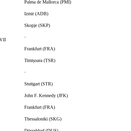
Palma de Mallorca (PMI)
Izmir (ADB)
Skopje (SKP)
·
 VII
Frankfurt (FRA)
Timișoara (TSR)
·
Stuttgart (STR)
John F. Kennedy (JFK)
Frankfurt (FRA)
Thessaloniki (SKG)
Düsseldorf (DUS)