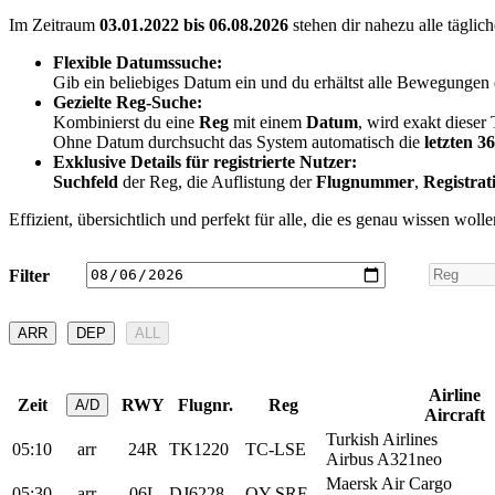
Im Zeitraum
03.01.2022 bis 06.08.2026
stehen dir nahezu alle tägli
Flexible Datumssuche:
Gib ein beliebiges Datum ein und du erhältst alle Bewegunge
Gezielte Reg-Suche:
Kombinierst du eine
Reg
mit einem
Datum
, wird exakt dieser
Ohne Datum durchsucht das System automatisch die
letzten 3
Exklusive Details für registrierte Nutzer:
Suchfeld
der Reg, die Auflistung der
Flugnummer
,
Registrat
Effizient, übersichtlich und perfekt für alle, die es genau wissen wolle
Filter
ARR
DEP
ALL
Airline
Zeit
RWY
Flugnr.
Reg
A/D
Aircraft
Turkish Airlines
05:10
arr
24R
TK1220
TC-LSE
Airbus A321neo
Maersk Air Cargo
05:30
arr
06L
DJ6228
OY-SRF