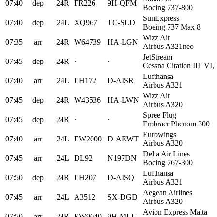
07:40
dep
24R
FR226
9H-QFM
Boeing 737-800
SunExpress
07:40
dep
24L
XQ967
TC-SLD
Boeing 737 Max 8
Wizz Air
07:35
arr
24R
W64739
HA-LGN
Airbus A321neo
JetStream
07:45
dep
24R
·
·
Cessna Citation III, VI,
Lufthansa
07:40
arr
24L
LH172
D-AISR
Airbus A321
Wizz Air
07:45
dep
24R
W43536
HA-LWN
Airbus A320
Spree Flug
07:45
dep
24R
·
·
Embraer Phenom 300
Eurowings
07:40
arr
24L
EW2000
D-AEWT
Airbus A320
Delta Air Lines
07:45
arr
24L
DL92
N197DN
Boeing 767-300
Lufthansa
07:50
dep
24R
LH207
D-AISQ
Airbus A321
Aegean Airlines
07:45
arr
24L
A3512
SX-DGD
Airbus A320
Avion Express Malta
07:50
arr
24R
EW9040
9H-MLU