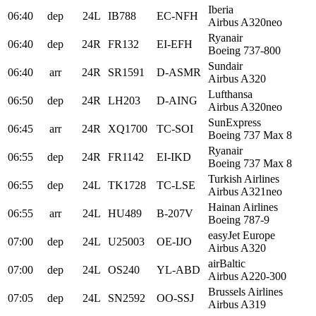
Iberia
06:40
dep
24L
IB788
EC-NFH
Airbus A320neo
Ryanair
06:40
dep
24R
FR132
EI-EFH
Boeing 737-800
Sundair
06:40
arr
24R
SR1591
D-ASMR
Airbus A320
Lufthansa
06:50
dep
24R
LH203
D-AING
Airbus A320neo
SunExpress
06:45
arr
24R
XQ1700
TC-SOI
Boeing 737 Max 8
Ryanair
06:55
dep
24R
FR1142
EI-IKD
Boeing 737 Max 8
Turkish Airlines
06:55
dep
24L
TK1728
TC-LSE
Airbus A321neo
Hainan Airlines
06:55
arr
24L
HU489
B-207V
Boeing 787-9
easyJet Europe
07:00
dep
24L
U25003
OE-IJO
Airbus A320
airBaltic
07:00
dep
24L
OS240
YL-ABD
Airbus A220-300
Brussels Airlines
07:05
dep
24L
SN2592
OO-SSJ
Airbus A319