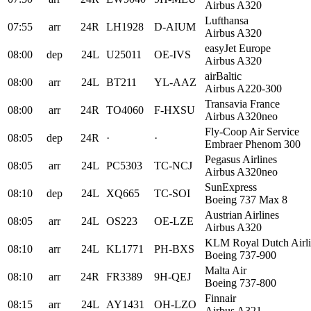
Airbus A320
Lufthansa
07:55
arr
24R
LH1928
D-AIUM
Airbus A320
easyJet Europe
08:00
dep
24L
U25011
OE-IVS
Airbus A320
airBaltic
08:00
arr
24L
BT211
YL-AAZ
Airbus A220-300
Transavia France
08:00
arr
24R
TO4060
F-HXSU
Airbus A320neo
Fly-Coop Air Service
08:05
dep
24R
·
·
Embraer Phenom 300
Pegasus Airlines
08:05
arr
24L
PC5303
TC-NCJ
Airbus A320neo
SunExpress
08:10
dep
24L
XQ665
TC-SOI
Boeing 737 Max 8
Austrian Airlines
08:05
arr
24L
OS223
OE-LZE
Airbus A320
KLM Royal Dutch Airli
08:10
arr
24L
KL1771
PH-BXS
Boeing 737-900
Malta Air
08:10
arr
24R
FR3389
9H-QEJ
Boeing 737-800
Finnair
08:15
arr
24L
AY1431
OH-LZO
Airbus A321