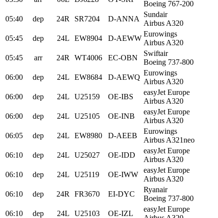
Boeing 767-200
Sundair
05:40
dep
24R
SR7204
D-ANNA
Airbus A320
Eurowings
05:45
dep
24L
EW8904
D-AEWW
Airbus A320
Swiftair
05:45
arr
24R
WT4006
EC-OBN
Boeing 737-800
Eurowings
06:00
dep
24L
EW8684
D-AEWQ
Airbus A320
easyJet Europe
06:00
dep
24L
U25159
OE-IBS
Airbus A320
easyJet Europe
06:00
dep
24L
U25105
OE-INB
Airbus A320
Eurowings
06:05
dep
24L
EW8980
D-AEEB
Airbus A321neo
easyJet Europe
06:10
dep
24L
U25027
OE-IDD
Airbus A320
easyJet Europe
06:10
dep
24L
U25119
OE-IWW
Airbus A320
Ryanair
06:10
dep
24R
FR3670
EI-DYC
Boeing 737-800
easyJet Europe
06:10
dep
24L
U25103
OE-IZL
Airbus A320