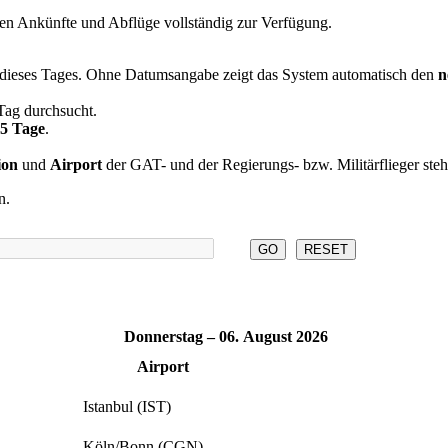
chen Ankünfte und Abflüge vollständig zur Verfügung.
n dieses Tages. Ohne Datumsangabe zeigt das System automatisch den
n
 Tag durchsucht.
65 Tage
.
ion
und
Airport
der GAT- und der Regierungs- bzw. Militärflieger ste
n.
RESET
Donnerstag – 06. August 2026
Airport
Istanbul (IST)
Köln/Bonn (CGN)