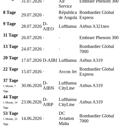
31.07.2026
·
Air
Embraer Phenom 300
Service
8 Tage
Républica
Bombardier Global
29.07.2026
·
de Angola
Express
9 Tage
D-
28.07.2026
Lufthansa
Airbus A321neo
AIEO
11 Tage
26.07.2026
·
·
Embraer Phenom 300
13 Tage
Bombardier Global
24.07.2026
·
·
7000
20 Tage
17.07.2026
D-AIBI
Lufthansa
Airbus A319
22 Tage
Bombardier Global
15.07.2026
·
Avcon Jet
Express
37 Tage
D-
Lufthansa
30.06.2026
Airbus A319
1 Monat, 7
AIBN
CityLine
Tage
44 Tage
D-
Lufthansa
23.06.2026
Airbus A319
1 Monat, 14
AIBP
CityLine
Tage
53 Tage
DC
Bombardier Global
14.06.2026
·
Aviation
1 Monat, 23
7000
Malta
Tage