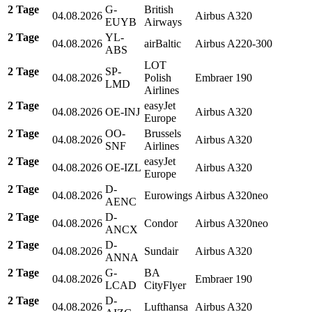
2 Tage
G-
British
04.08.2026
Airbus A320
EUYB
Airways
2 Tage
YL-
04.08.2026
airBaltic
Airbus A220-300
ABS
LOT
2 Tage
SP-
04.08.2026
Polish
Embraer 190
LMD
Airlines
2 Tage
easyJet
04.08.2026
OE-INJ
Airbus A320
Europe
2 Tage
OO-
Brussels
04.08.2026
Airbus A320
SNF
Airlines
2 Tage
easyJet
04.08.2026
OE-IZL
Airbus A320
Europe
2 Tage
D-
04.08.2026
Eurowings
Airbus A320neo
AENC
2 Tage
D-
04.08.2026
Condor
Airbus A320neo
ANCX
2 Tage
D-
04.08.2026
Sundair
Airbus A320
ANNA
2 Tage
G-
BA
04.08.2026
Embraer 190
LCAD
CityFlyer
2 Tage
D-
04.08.2026
Lufthansa
Airbus A320