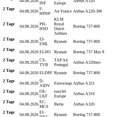
04.08.2026
Airbus A320
INF
Europe
2 Tage
F-
04.08.2026
Air France
Airbus A220-300
HPNP
KLM
2 Tage
PH-
Royal
04.08.2026
Boeing 737-800
HSD
Dutch
Airlines
2 Tage
EI-
04.08.2026
Ryanair
Boeing 737-800
EML
2 Tage
04.08.2026
EI-IJO
Ryanair
Boeing 737 Max 8
2 Tage
CS-
TAP Air
04.08.2026
Airbus A320neo
TVB
Portugal
2 Tage
04.08.2026
EI-DPF
Ryanair
Boeing 737-800
2 Tage
D-
04.08.2026
Eurowings
Airbus A321
AIDV
2 Tage
OE-
easyJet
04.08.2026
Airbus A319
LKF
Europe
2 Tage
EC-
04.08.2026
Iberia
Airbus A320
MCS
2 Tage
EI-
04.08.2026
Ryanair
Boeing 737-800
DYC