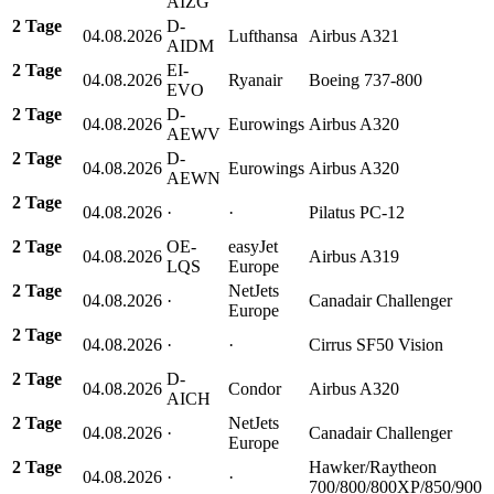
AIZG
2 Tage
D-
04.08.2026
Lufthansa
Airbus A321
AIDM
2 Tage
EI-
04.08.2026
Ryanair
Boeing 737-800
EVO
2 Tage
D-
04.08.2026
Eurowings
Airbus A320
AEWV
2 Tage
D-
04.08.2026
Eurowings
Airbus A320
AEWN
2 Tage
04.08.2026
·
·
Pilatus PC-12
2 Tage
OE-
easyJet
04.08.2026
Airbus A319
LQS
Europe
2 Tage
NetJets
04.08.2026
·
Canadair Challenger
Europe
2 Tage
04.08.2026
·
·
Cirrus SF50 Vision
2 Tage
D-
04.08.2026
Condor
Airbus A320
AICH
2 Tage
NetJets
04.08.2026
·
Canadair Challenger
Europe
2 Tage
Hawker/Raytheon
04.08.2026
·
·
700/800/800XP/850/900