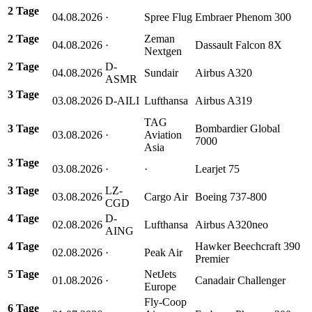
2 Tage
04.08.2026
·
Spree Flug
Embraer Phenom 300
2 Tage
Zeman
04.08.2026
·
Dassault Falcon 8X
Nextgen
2 Tage
D-
04.08.2026
Sundair
Airbus A320
ASMR
3 Tage
03.08.2026
D-AILI
Lufthansa
Airbus A319
TAG
3 Tage
Bombardier Global
03.08.2026
·
Aviation
7000
Asia
3 Tage
03.08.2026
·
·
Learjet 75
3 Tage
LZ-
03.08.2026
Cargo Air
Boeing 737-800
CGD
4 Tage
D-
02.08.2026
Lufthansa
Airbus A320neo
AING
4 Tage
Hawker Beechcraft 390
02.08.2026
·
Peak Air
Premier
5 Tage
NetJets
01.08.2026
·
Canadair Challenger
Europe
Fly-Coop
6 Tage