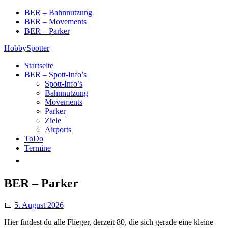
Skip
BER – Bahnnutzung
to
BER – Movements
content
BER – Parker
HobbySpotter
Startseite
BER – Spott-Info’s
Spott-Info’s
Bahnnutzung
Movements
Parker
Ziele
Airports
ToDo
Termine
BER – Parker
📅
5. August 2026
Hier findest du alle Flieger, derzeit 80, die sich gerade eine kleine