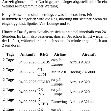
Auszeit gönnen – über Nacht geparkt, länger abgestellt oder für ein
Wellness-Programm in der Wartung.
Einige Maschinen sind allerdings etwas kamerascheu: Für
bestimmte Kategorien wird die Registrierung nur sichtbar, wenn du
eingeloggt bist. Spotter-VIP-Lounge und so.
Hinweis: Das System aktualisiert sich nur einmal innerhalb von 24
Stunden. Es kann also passieren, dass ein Jet schon längst wieder in
der Luft ist, während er hier noch so tut, als würde er gemütlich am
Zaun dösen.
Tage
Ankunft
REG
Airline
Aircraft
2 Tage
easyJet
04.08.2026
OE-IBS
Airbus A320
Europe
2 Tage
9H-
04.08.2026
Malta Air
Boeing 737-800
QFM
2 Tage
easyJet
04.08.2026
OE-IJO
Airbus A320
Europe
2 Tage
OE-
easyJet
04.08.2026
Airbus A320
IVS
Europe
2 Tage
D-
04.08.2026
Eurowings
Airbus A321neo
AEEB
2 Tage
OE-
easyJet