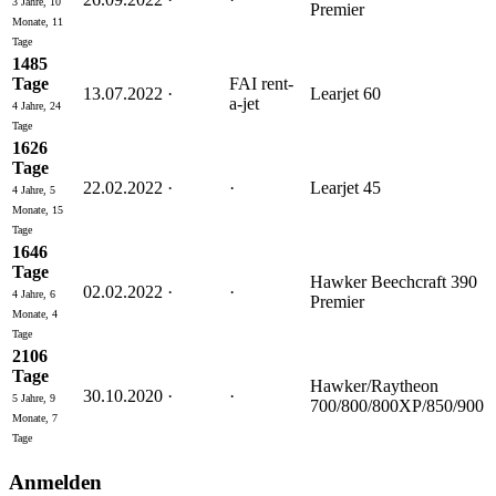
3 Jahre, 10
Premier
Monate, 11
Tage
1485
Tage
FAI rent-
13.07.2022
·
Learjet 60
a-jet
4 Jahre, 24
Tage
1626
Tage
22.02.2022
·
·
Learjet 45
4 Jahre, 5
Monate, 15
Tage
1646
Tage
Hawker Beechcraft 390
02.02.2022
·
·
4 Jahre, 6
Premier
Monate, 4
Tage
2106
Tage
Hawker/Raytheon
30.10.2020
·
·
5 Jahre, 9
700/800/800XP/850/900
Monate, 7
Tage
Anmelden