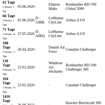
62 Tage
Elitavia
Bombardier BD-700
05.06.2026
·
2 Monate, 1
Malta
Global 5000
Tag
66 Tage
D-
Lufthansa
01.06.2026
Airbus A319
2 Monate, 5
AIBK
CityLine
Tage
71 Tage
D-
Lufthansa
27.05.2026
Airbus A319
2 Monate, 10
AIBQ
CityLine
Tage
108
Tage
Danish Air
20.04.2026
·
Canadair Challenger
Force
3 Monate, 17
Tage
136
Windrose
Tage
Bombardier BD-100
23.03.2026
·
Air
Challenger 300
4 Monate, 14
Jetcharter
Tage
164
Tage
23.02.2026
·
·
Canadair Challenger
5 Monate, 14
Tage
1410
Tage
Hawker Beechcraft 390
26.09.2022
·
·