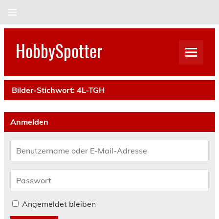
Skip
to
content
HobbySpotter
Bilder-Stichwort:
4L-TGH
Anmelden
Angemeldet bleiben