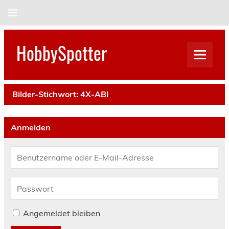
Skip
to
content
HobbySpotter
Bilder-Stichwort:
4X-ABI
Anmelden
Angemeldet bleiben