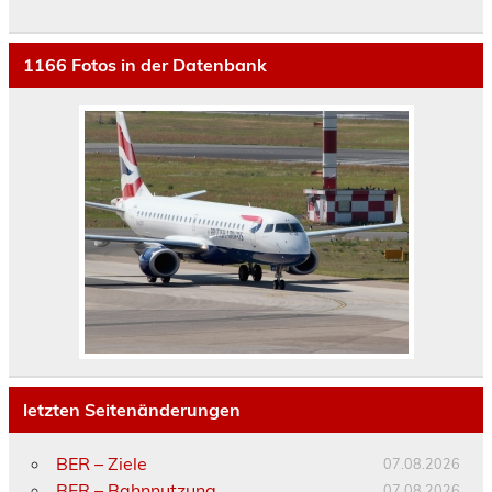
1166
Fotos in der Datenbank
letzten Seitenänderungen
BER – Ziele
07.08.2026
BER – Bahnnutzung
07.08.2026