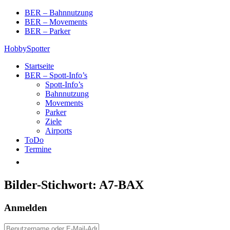
Skip
BER – Bahnnutzung
to
BER – Movements
content
BER – Parker
HobbySpotter
Startseite
BER – Spott-Info’s
Spott-Info’s
Bahnnutzung
Movements
Parker
Ziele
Airports
ToDo
Termine
Bilder-Stichwort:
A7-BAX
Anmelden