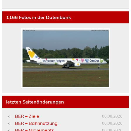
1166
Fotos in der Datenbank
letzten Seitenänderungen
BER – Ziele
06.08.2026
BER – Bahnnutzung
06.08.2026
BER – Movements
06.08.2026