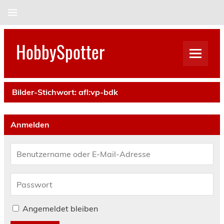
Skip
to
content
HobbySpotter
Bilder-Stichwort:
afl:vp-bdk
Anmelden
Angemeldet bleiben