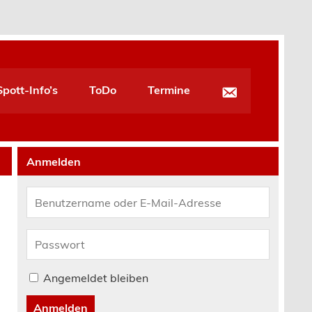
pott-Info’s
ToDo
Termine
Anmelden
Angemeldet bleiben
Anmelden