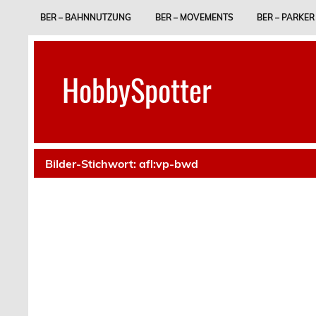
Skip
to
BER – BAHNNUTZUNG
BER – MOVEMENTS
BER – PARKER
content
HobbySpotter
Bilder-Stichwort:
afl:vp-bwd