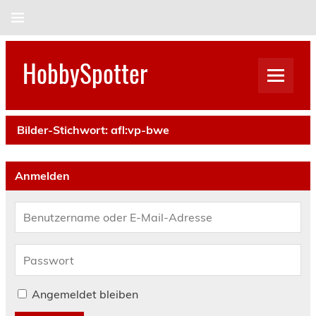
Skip
to
content
HobbySpotter
Bilder-Stichwort:
afl:vp-bwe
Anmelden
Angemeldet bleiben