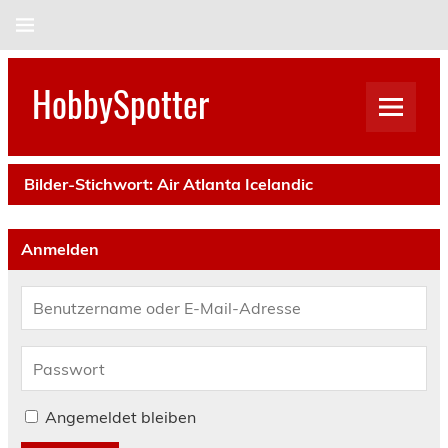
Skip
to
content
HobbySpotter
Bilder-Stichwort:
Air Atlanta Icelandic
Anmelden
Angemeldet bleiben