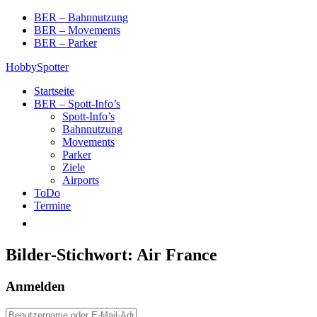
Skip
BER – Bahnnutzung
to
BER – Movements
content
BER – Parker
HobbySpotter
Startseite
BER – Spott-Info’s
Spott-Info’s
Bahnnutzung
Movements
Parker
Ziele
Airports
ToDo
Termine
Bilder-Stichwort:
Air France
Anmelden