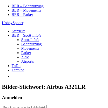
Skip
BER – Bahnnutzung
to
BER – Movements
content
BER – Parker
HobbySpotter
Startseite
BER – Spott-Info’s
Spott-Info’s
Bahnnutzung
Movements
Parker
Ziele
Airports
ToDo
Termine
Bilder-Stichwort:
Airbus A321LR
Anmelden