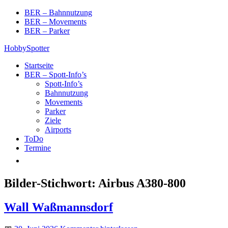
Skip
BER – Bahnnutzung
to
BER – Movements
content
BER – Parker
HobbySpotter
Startseite
BER – Spott-Info’s
Spott-Info’s
Bahnnutzung
Movements
Parker
Ziele
Airports
ToDo
Termine
Bilder-Stichwort:
Airbus A380-800
Wall Waßmannsdorf