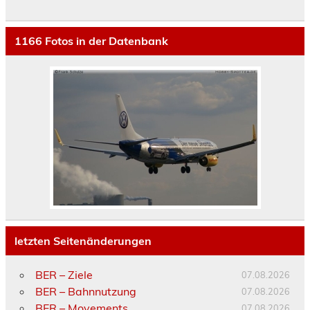
1166
Fotos in der Datenbank
letzten Seitenänderungen
BER – Ziele
07.08.2026
BER – Bahnnutzung
07.08.2026
BER – Movements
07.08.2026