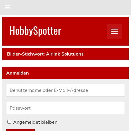
Skip
to
content
HobbySpotter
Bilder-Stichwort:
Airlink Solutuons
Anmelden
Angemeldet bleiben