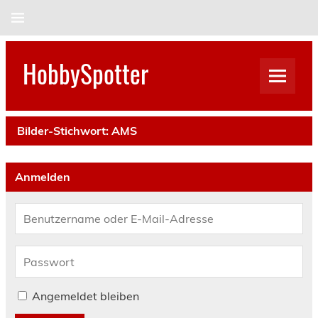
Skip
to
content
HobbySpotter
Bilder-Stichwort:
AMS
Anmelden
Angemeldet bleiben