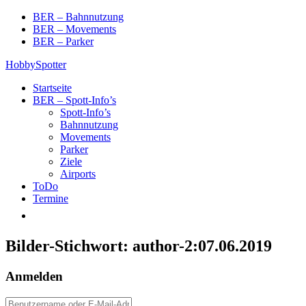
Skip
BER – Bahnnutzung
to
BER – Movements
content
BER – Parker
HobbySpotter
Startseite
BER – Spott-Info’s
Spott-Info’s
Bahnnutzung
Movements
Parker
Ziele
Airports
ToDo
Termine
Bilder-Stichwort:
author-2:07.06.2019
Anmelden