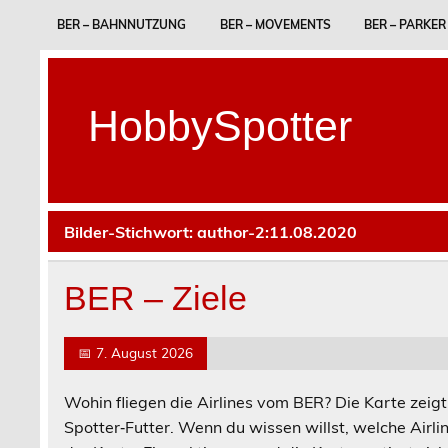
Skip
to
BER – BAHNNUTZUNG
BER – MOVEMENTS
BER – PARKER
content
HobbySpotter
Bilder-Stichwort:
author-2:11.08.2020
BER – Ziele
📅
7. August 2026
Wohin fliegen die Airlines vom BER? Die Karte zeigt 
Spotter‑Futter. Wenn du wissen willst, welche Airlin