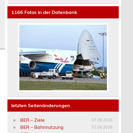
1166
Fotos in der Datenbank
letzten Seitenänderungen
BER – Ziele
07.08.2026
BER – Bahnnutzung
07.08.2026