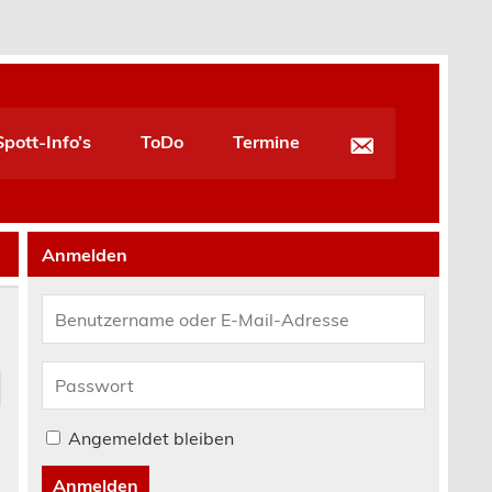
pott-Info’s
ToDo
Termine
Anmelden
Angemeldet bleiben
Anmelden