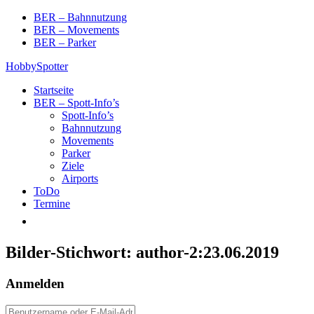
Skip
BER – Bahnnutzung
to
BER – Movements
content
BER – Parker
HobbySpotter
Startseite
BER – Spott-Info’s
Spott-Info’s
Bahnnutzung
Movements
Parker
Ziele
Airports
ToDo
Termine
Bilder-Stichwort:
author-2:23.06.2019
Anmelden