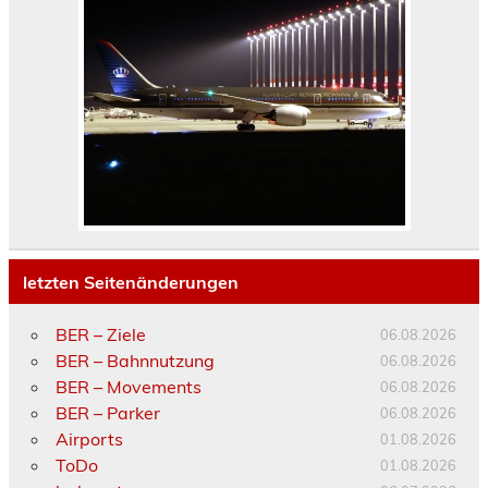
letzten Seitenänderungen
BER – Ziele
06.08.2026
BER – Bahnnutzung
06.08.2026
BER – Movements
06.08.2026
BER – Parker
06.08.2026
Airports
01.08.2026
ToDo
01.08.2026