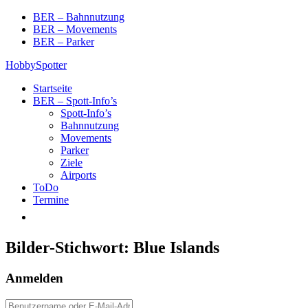
Skip
BER – Bahnnutzung
to
BER – Movements
content
BER – Parker
HobbySpotter
Startseite
BER – Spott-Info’s
Spott-Info’s
Bahnnutzung
Movements
Parker
Ziele
Airports
ToDo
Termine
Bilder-Stichwort:
Blue Islands
Anmelden