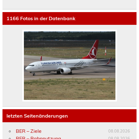
1166
Fotos in der Datenbank
letzten Seitenänderungen
BER – Ziele
08.08.2026
BER – Bahnnutzung
08.08.2026