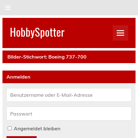
Skip
to
content
HobbySpotter
Bilder-Stichwort:
Boeing 737-700
Anmelden
Angemeldet bleiben