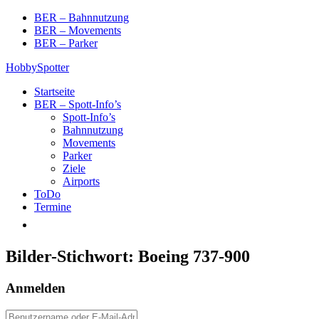
Skip
BER – Bahnnutzung
to
BER – Movements
content
BER – Parker
HobbySpotter
Startseite
BER – Spott-Info’s
Spott-Info’s
Bahnnutzung
Movements
Parker
Ziele
Airports
ToDo
Termine
Bilder-Stichwort:
Boeing 737-900
Anmelden