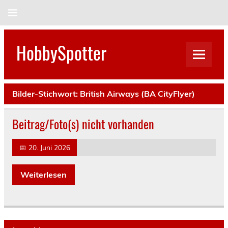
Skip
to
content
HobbySpotter
Bilder-Stichwort:
British Airways (BA CityFlyer)
Beitrag/Foto(s) nicht vorhanden
📅
20. Juni 2026
Weiterlesen