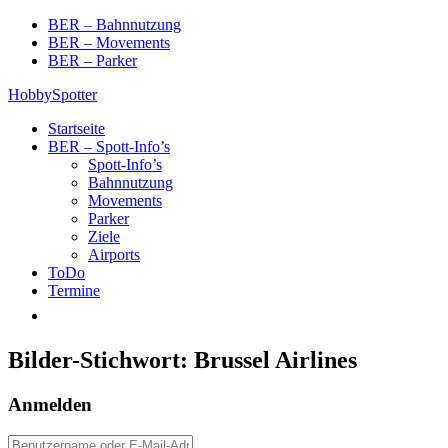
Skip
BER – Bahnnutzung
to
BER – Movements
content
BER – Parker
HobbySpotter
Startseite
BER – Spott-Info’s
Spott-Info’s
Bahnnutzung
Movements
Parker
Ziele
Airports
ToDo
Termine
Bilder-Stichwort:
Brussel Airlines
Anmelden