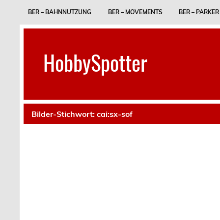
Skip
to
BER – BAHNNUTZUNG
BER – MOVEMENTS
BER – PARKER
content
HobbySpotter
Bilder-Stichwort:
cai:sx-sof