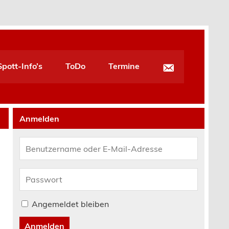
pott-Info’s
ToDo
Termine
Anmelden
Angemeldet bleiben
Anmelden