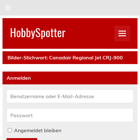
Skip
to
content
HobbySpotter
Bilder-Stichwort:
Canadair Regional Jet CRJ-900
Anmelden
Angemeldet bleiben