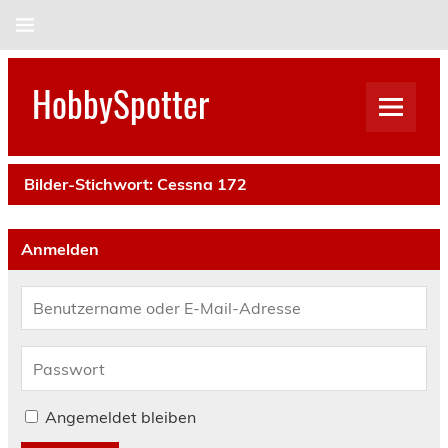
Skip
to
content
HobbySpotter
Bilder-Stichwort:
Cessna 172
Anmelden
Angemeldet bleiben