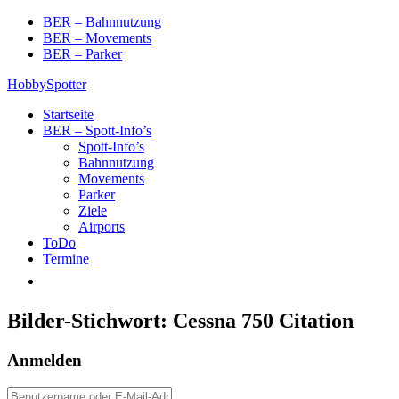
Skip
BER – Bahnnutzung
to
BER – Movements
content
BER – Parker
HobbySpotter
Startseite
BER – Spott-Info’s
Spott-Info’s
Bahnnutzung
Movements
Parker
Ziele
Airports
ToDo
Termine
Bilder-Stichwort:
Cessna 750 Citation
Anmelden