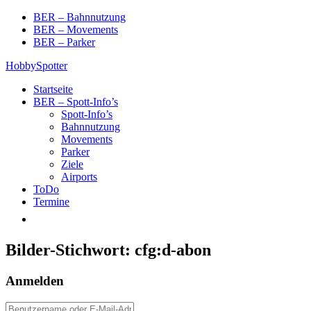
Skip
BER – Bahnnutzung
to
BER – Movements
content
BER – Parker
HobbySpotter
Startseite
BER – Spott-Info’s
Spott-Info’s
Bahnnutzung
Movements
Parker
Ziele
Airports
ToDo
Termine
Bilder-Stichwort:
cfg:d-abon
Anmelden