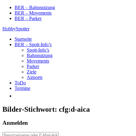
Skip
BER – Bahnnutzung
to
BER – Movements
content
BER – Parker
HobbySpotter
Startseite
BER – Spott-Info’s
Spott-Info’s
Bahnnutzung
Movements
Parker
Ziele
Airports
ToDo
Termine
Bilder-Stichwort:
cfg:d-aica
Anmelden