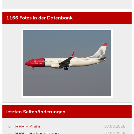
1166
Fotos in der Datenbank
letzten Seitenänderungen
BER – Ziele
07.08.2026
BER – Bahnnutzung
07.08.2026