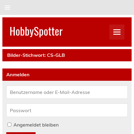
Skip
to
content
HobbySpotter
Bilder-Stichwort:
CS-GLB
Anmelden
Angemeldet bleiben