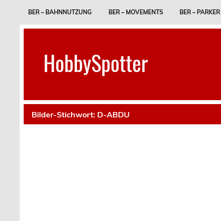
Skip
to
BER – BAHNNUTZUNG
BER – MOVEMENTS
BER – PARKER
content
HobbySpotter
Bilder-Stichwort:
D-ABDU