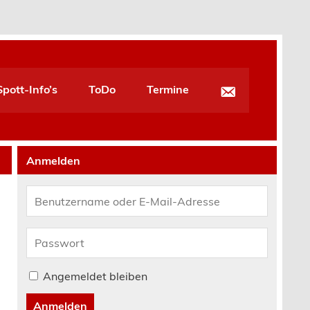
pott-Info’s
ToDo
Termine
Anmelden
Angemeldet bleiben
Anmelden