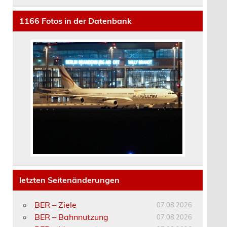
1166
Fotos in der Datenbank
letzten Seitenänderungen
BER – Ziele
07.08.2026
BER – Bahnnutzung
07.08.2026