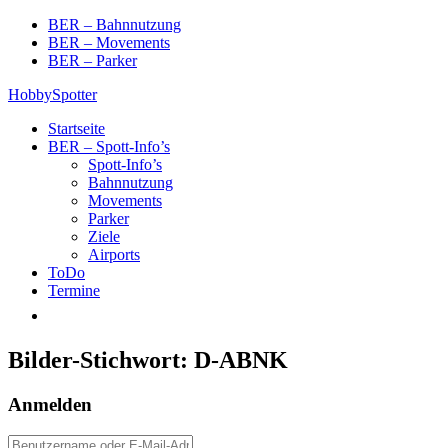
Skip
BER – Bahnnutzung
to
BER – Movements
content
BER – Parker
HobbySpotter
Startseite
BER – Spott-Info’s
Spott-Info’s
Bahnnutzung
Movements
Parker
Ziele
Airports
ToDo
Termine
Bilder-Stichwort:
D-ABNK
Anmelden