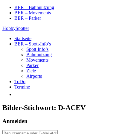
Skip
BER – Bahnnutzung
to
BER – Movements
content
BER – Parker
HobbySpotter
Startseite
BER – Spott-Info’s
Spott-Info’s
Bahnnutzung
Movements
Parker
Ziele
Airports
ToDo
Termine
Bilder-Stichwort:
D-ACEV
Anmelden