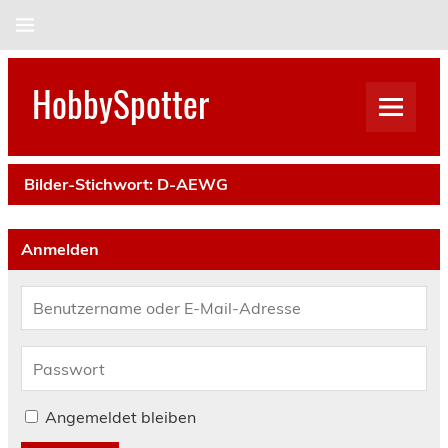
Skip
to
content
HobbySpotter
Bilder-Stichwort:
D-AEWG
Anmelden
Angemeldet bleiben