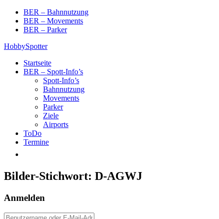
Skip
BER – Bahnnutzung
to
BER – Movements
content
BER – Parker
HobbySpotter
Startseite
BER – Spott-Info’s
Spott-Info’s
Bahnnutzung
Movements
Parker
Ziele
Airports
ToDo
Termine
Bilder-Stichwort:
D-AGWJ
Anmelden