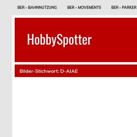
Skip
to
BER – BAHNNUTZUNG
BER – MOVEMENTS
BER – PARKER
content
HobbySpotter
Bilder-Stichwort:
D-AIAE