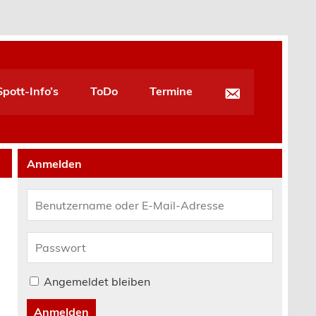
pott-Info’s
ToDo
Termine
Anmelden
Angemeldet bleiben
Anmelden