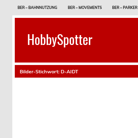
Skip
to
BER – BAHNNUTZUNG
BER – MOVEMENTS
BER – PARKER
content
HobbySpotter
Bilder-Stichwort:
D-AIDT