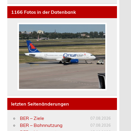
1166
Fotos in der Datenbank
letzten Seitenänderungen
BER – Ziele
07.08.2026
BER – Bahnnutzung
07.08.2026