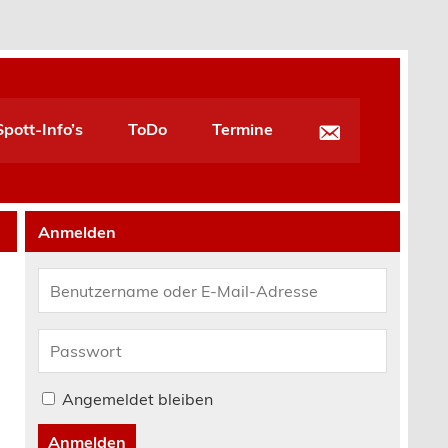
pott-Info’s
ToDo
Termine
Anmelden
Angemeldet bleiben
Anmelden