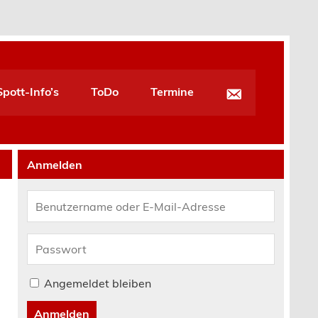
pott-Info’s
ToDo
Termine
Anmelden
Angemeldet bleiben
Anmelden