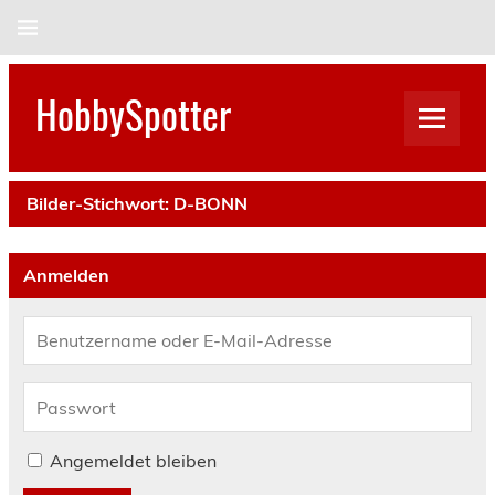
Skip
to
content
HobbySpotter
Bilder-Stichwort:
D-BONN
Anmelden
Angemeldet bleiben