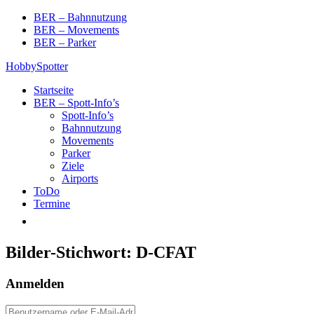
Skip
BER – Bahnnutzung
to
BER – Movements
content
BER – Parker
HobbySpotter
Startseite
BER – Spott-Info’s
Spott-Info’s
Bahnnutzung
Movements
Parker
Ziele
Airports
ToDo
Termine
Bilder-Stichwort:
D-CFAT
Anmelden