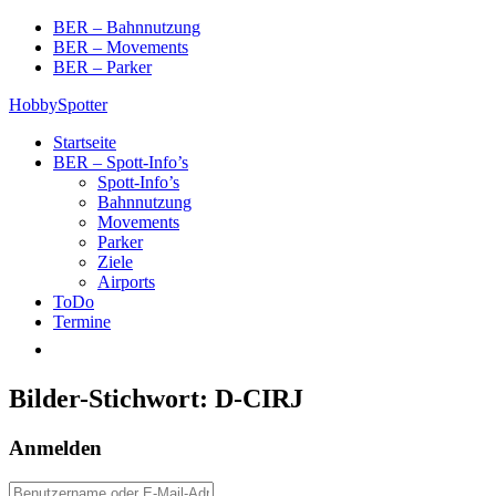
Skip
BER – Bahnnutzung
to
BER – Movements
content
BER – Parker
HobbySpotter
Startseite
BER – Spott-Info’s
Spott-Info’s
Bahnnutzung
Movements
Parker
Ziele
Airports
ToDo
Termine
Bilder-Stichwort:
D-CIRJ
Anmelden