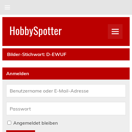
Skip
to
content
HobbySpotter
Bilder-Stichwort:
D-EWUF
Anmelden
Angemeldet bleiben